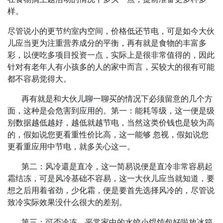
样。
尽管说小的更节约室内空间，价格低还节电，可是如今大伙
儿应当更为注重营养成分的平衡，再有就是食物的丰富多
彩，以便吃多项目投资一点，实际上是很非常值得的，因此
针对有老年人有小孩多的人的家中而言，买较大的很有可能
都不容易觉得大。
再有就是和大伙儿聊一聊买的情况下必须留意的几个方
面，这种是会危害到应用的。第一：能耗等级，这一便是级
别数据越低越好，越低就越节电，当然这类价钱也是较为高
的，假如说您更看重性价比高，这一能够 忽视，假如说您
更看重应用中节电，就多关心这一。
第二：风冷還是直冷，这一简易说便是直冷非常容易起
霜结冻，可是风冷基础不容易，这一大伙儿应当就知道，要
想之后用着省劲，少化霜，便是要首先选择风冷的，尽管说
致冷实际效果没什么很大的差别。
第三：可否冷冻，平常家中的水饺小馄饨包好啦放冰箱