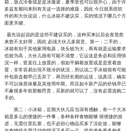
箱，放点冷食或是是冰激凌，夏季里也可以很开心，由于许
多盆友都问来到有关这一选择的难题，因此 今日就系统软
件的和大伙说说，什么冰箱不建议买，买的情况下哪几个方
面更关键。
最先说起说的是这些不建议买的，这种买来以后会发觉愈
来愈不太好用，因此 必须大伙儿多留意。第一：二手的，
冰箱有别于其他家用电器，块头较为大，再有就是运输要求
也较为高，大伙儿很有可能不清楚，它运送是务必和应用情
况一样，竖直往上放置的，假如平躺着放置或是是竖着放
置，非常容易出現不致冷的状况，所以说二手冰箱很有可能
外包装盒都早已丢弃了，再历经长期的运送，说真话，确实
不可以保质保量及其使用年限。而且如今新产品的价钱早已
不象很多年前那般昂贵，买新的就可以了，沒有必需选购二
手的。
第二：小冰箱，近期大伙儿应当深有感触，有一个大冰
箱是多么的便捷的一件事，各种各样食物能够 很便捷的放
进，无需往里乱塞，也不必担心物品买多了没处放，能够
在食物搞主题活动的情况下多买一点，提前准备更多种多